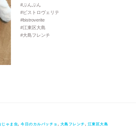
#ぶんぶん
#ビストロヴェリテ
#bistroverite
#江東区大島
#大島フレンチ
おじゃま虫
,
今日のカルパッチョ
,
大島フレンチ
,
江東区大島