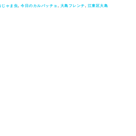
おじゃま虫
,
今日のカルパッチョ
,
大島フレンチ
,
江東区大島