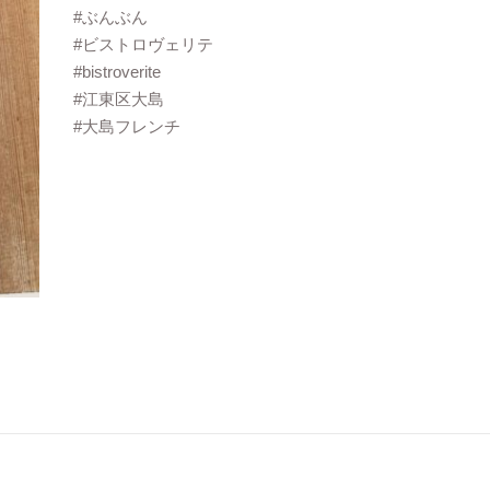
#ぶんぶん
#ビストロヴェリテ
#bistroverite
#江東区大島
#大島フレンチ