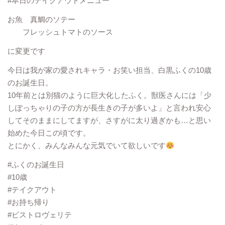
#本日のテイクアウトメニュー
お魚 真鯛のソテー
フレッシュトマトのソース
に変更です
今日は我が家の愛されキャラ・お笑い担当、白黒ふくの10歳
のお誕生日。
10年前とは別猫のように巨大化したふく。獣医さんには「少
しぽっちゃりの子の方が長生きの子が多いよ」と言われ安心
してそのままにしてますが、さすがに太り過ぎかも…と思い
始めた今日この頃です。
とにかく、みんなみんな元気でいて欲しいです
#ふくのお誕生日
#10歳
#テイクアウト
#お持ち帰り
#ビストロヴェリテ