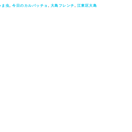
ゃま虫
,
今日のカルパッチョ
,
大島フレンチ
,
江東区大島