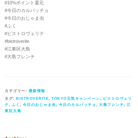
#10%ポイント還元
#今日のカルパッチョ
#今日のおじゃま虫
#ふく
#ビストロヴェリテ
#bistroverite
#江東区大島
#大島フレンチ
カテゴリー:
最新情報
タグ:
BISTROVERITE
,
TOKYO元気キャンペーン
,
ビストロヴェリ
テ
,
ふく
,
今日のおじゃま虫
,
今日のカルパッチョ
,
大島フレンチ
,
江
東区大島