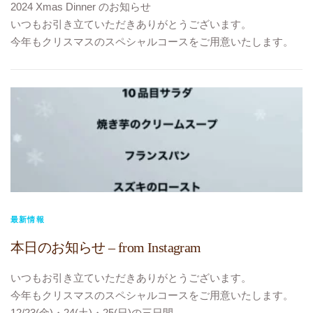
2024 Xmas Dinner のお知らせ
いつもお引き立ていただきありがとうございます。
今年もクリスマスのスペシャルコースをご用意いたします。
12/23(月)・24(火)・25(水)の三日間
18:00〜20:00
20:10〜22:10
二部制・完全予約制
12月1日よりご予約受付開始いたします。
皆様のご予約・ご来店をスタッフ一同心よりお待ちしており
ます。
〜〜〜〜〜〜〜〜〜〜〜〜〜〜〜
食前酒 梅酒
きのこのクリーム煮
最新情報
〜パイ包み〜
本日のお知らせ – from Instagram
真鯛とかぶのカルパッチョ
ハンガリー産
いつもお引き立ていただきありがとうございます。
鴨胸肉のローストとフォアグラのソテー
今年もクリスマスのスペシャルコースをご用意いたします。
ブロッコリーのクリームスープ
12/23(金)・24(土)・25(日)の三日間