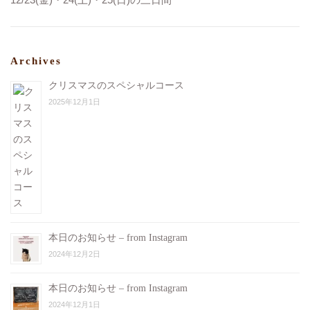
フランスパン
18:00〜20:00
舌平目のバプール サーモンムース詰め
20:10〜22:10
〜アメリカンソース〜
二部制・完全予約制
サーロインのロストビーフ
Archives
本日よりご予約受付開始いたします。
ダークチェリーのタルトとハチミツのアイス
皆様のご予約・ご来店をスタッフ一同心よりお待ちしており
クリスマスのスペシャルコース
エスプレッソ
ます。
2025年12月1日
¥6,800(税込¥7,480)
食前酒 梅酒
#クリスマススペシャルディナー
ごぼうとにんじんのムース
#ご予約はお早めに
デュクセル入りサーモンロール
#ビストロヴェリテ
10品目サラダ
#bistroverite
焼き芋のクリームスープ
#江東区大島
パン
#大島フレンチ
スズキのロースト
本日のお知らせ – from Instagram
ブールブランソース
2024年12月2日
仔牛のサーロインステーキ
グリーンペッパー風味
本日のお知らせ – from Instagram
洋梨のタルトとマンゴーシャーベット
2024年12月1日