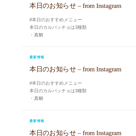
#今日のおじゃま虫
本日のお知らせ – from Instagram
#もすけ
#ビストロヴェリテ
#本日のおすすめメニュー
#bistroverite
本日のカルパッチョは3種類
#江東区大島
・真鯛
#大島フレンチ
・黒鯛
・スズキ
＊ポルチーニのクリームパスタ
最新情報
期間限定でのご提供です
本日のお知らせ – from Instagram
#ポルチーニのクリームパスタ
#今日のカルパッチョ
#本日のおすすめメニュー
#今日のおじゃま虫
本日のカルパッチョは3種類
#もすけ
・真鯛
#ビストロヴェリテ
・コショウ鯛
#bistroverite
・スズキ
#江東区大島
#今日のカルパッチョ
最新情報
#大島フレンチ
#今日のおじゃま虫
本日のお知らせ – from Instagram