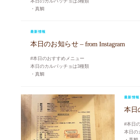
本日のカルパッチョは3種類
#今日
・真鯛
#もすけ
・黒鯛
#ビス
・スズキ
#bistrov
#今日のカルパッチョ
最新情報
#江東
#今日のおじゃま虫
本日のお知らせ – from Instagram
#大島
#もすけ
#ビストロヴェリテ
#本日のおすすめメニュー
#bistroverite
本日のカルパッチョは3種類
#江東区大島
・真鯛
#大島フレンチ
・黒鯛
・アイナメ
#今日のカルパッチョ
最新情報
#今日のおじゃま虫
本日のお
#もすけ
#ビストロヴェリテ
#本日
#bistroverite
本日の
#江東区大島
・真鯛