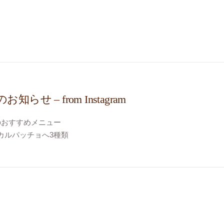
知らせ – from Instagram
のおすすめメニュー
カルパッチョへ3種類
ョウダイ
のカルパッチョ
のおじゃま虫
け
トロヴェリテ