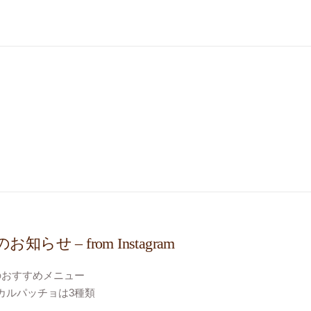
のおじゃま虫
(うり)
トロヴェリテ
erite
区大島
フレンチ
知らせ – from Instagram
のおすすめメニュー
カルパッチョは3種類