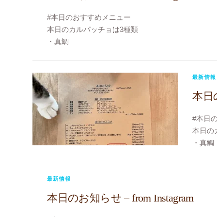
#もすけ
#ビストロヴェリテ
#本日のおすすめメニュー
#bistroverite
本日のカルパッチョは3種類
#江東区大島
・真鯛
#大島フレンチ
・コショウ鯛
・スズキ
#今日のカルパッチョ
最新情報
#今日のおじゃま虫
本日のお
#もすけ
#ビストロヴェリテ
#本日
#bistroverite
本日の
#江東区大島
・真鯛
#大島フレンチ
・平目
・コシ
#今日
最新情報
#今日
本日のお知らせ – from Instagram
#もす
#ビス