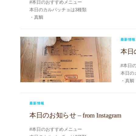
#本日のおすすめメニュー
#bistrov
本日のカルパッチョは3種類
#江東
・真鯛
#大島
・黒鯛
・アイナメ
#今日のカルパッチョ
最新情報
#今日のおじゃま虫
本日のお
#もすけ
#ビストロヴェリテ
#本日
#bistroverite
本日の
#江東区大島
・真鯛
#大島フレンチ
・スズ
・平目
今年は
最新情報
ホタル
本日のお知らせ – from Instagram
ご賞味
#ホタ
#本日のおすすめメニュー
#今日