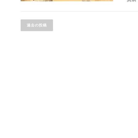
#大島フレンチ
・スズ
投稿ナビゲーション
・ソイ
#今日
過去の投稿
#今日
#もす
#ビス
#bistrov
#江東
#大島