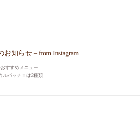
erite
区大島
フレンチ
知らせ – from Instagram
のおすすめメニュー
カルパッチョは3種類
キ
ホタルイカが豊漁だそうです！
イカのアヒージョ
くださいませ。
ルイカのアヒージョ
のカルパッチョ