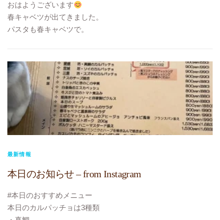
おはようございます
春キャベツが出てきました。
パスタも春キャベツで。
そして毎年春に人気のメニュー
『春キャベツと生ハムと温泉卵のサラダ』
オリーブオイルとパルメザンチーズで。
温泉卵を崩して絡めてお召し上がりください。
#本日のランチメニュー
#本日のテイクアウトメニュー
パスタ アマトリチャーナ
春キャベツとアンチョビ
に変更です
#TOKYO元気キャンペーン
最新情報
#10%ポイント還元
本日のお知らせ – from Instagram
#本日まで
#テイクアウト
#本日のおすすめメニュー
#お持ち帰り
本日のカルパッチョは3種類
#ビストロヴェリテ
・真鯛