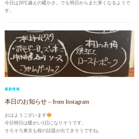
今日は20℃越えの暖かさ。でも明日からまた寒くなるようで
す。
#本日のランチメニュー
#本日のテイクアウトメニュー
スープ カボチャのクリームスープ
パスタ キャベツとアンチョビ
に変更です
#TOKYO元気キャンペーン
#10%ポイント還元
#テイクアウト
#お持ち帰り
#ビストロヴェリテ
最新情報
#bistroverite
本日のお知らせ – from Instagram
#江東区大島
#大島フレンチ
おはようございます
今日明日は暖かい1日になりそうです。
そろそろ東京も桜の話題が出てきそうですね。
#本日のランチメニュー