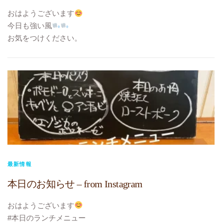
#TOKYO元気キャンペーン
おはようございます
#10%ポイント還元
今日も強い風
#3/23終了
お気をつけください。
#テイクアウト
#本日のランチメニュー
#お持ち帰り
#本日のテイクアウトメニュー
#ビストロヴェリテ
パスタ アサリのガーリック
#bistroverite
お魚 真鯛のソテー
#江東区大島
トマトクリームソース
#大島フレンチ
に変更です
#TOKYO元気キャンペーン
#10%ポイント還元
#テイクアウト
#お持ち帰り
最新情報
#ビストロヴェリテ
本日のお知らせ – from Instagram
#bistroverite
#江東区大島
おはようございます
#大島フレンチ
#本日のランチメニュー