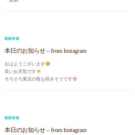
#bistroverite
・スズキ
#江東区大島
・ソイ
#大島フレンチ
冬期限定メニュー
・オニオングラタンスープ
・ブイヤベース
最新情報
・フルーツグラタン
本日のお知らせ – from Instagram
今月いっぱいです。
お心残りのなきように。
おはようございます
#TOKYO元気キャンペーン
良いお天気です
#10%ポイント還元
そろそろ東京の桜も咲きそうです
#今日のカルパッチョ
#本日のランチメニュー
#今日のおじゃま虫
#本日のテイクアウトメニュー
#ふく
スープ カボチャのクリームスープ
#ビストロヴェリテ
に変更です
#bistroverite
只今実施中のTOKYO元気キャンペーン。
最新情報
#江東区大島
予算に達するという事で、早めの3月23日に終了となるそうで
#大島フレンチ
本日のお知らせ – from Instagram
す。明日までなのでご予定のある方はお急ぎください。