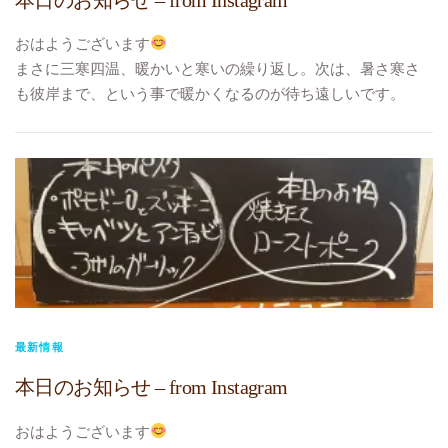
#ふく
#ビストロヴェリテ
おはようございます
#bistroverite
まさに三寒四温、暖かいと寒いの繰り返し。次は、暑さ寒さ
#江東区大島
も彼岸まで、という事で暖かくなるのが待ち遠しいです。
#大島フレンチ
#本日のランチメニュー
#本日のテイクアウトメニュー
スープ マッシュルームのクリームスープ
パスタ キャベツとマッシュルームとアンチョビ
に変更です
#TOKYO元気キャンペーン
#10%ポイント還元
#テイクアウト
#お持ち帰り
#ビストロヴェリテ
最新情報
#bistroverite
本日のお知らせ – from Instagram
#江東区大島
#大島フレンチ
おはようございます
#