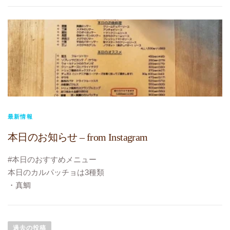
#本日のテイクアウトメニュー
パスタ 牛ホホ肉の煮込みソース
に変更です
#TOKYO元気キャンペーン
#10%ポイント還元
#テイクアウト
#お持ち帰り
#ビストロヴェリテ
#bistroverite
最新情報
#江東区大島
本日のお知らせ – from Instagram
#大島フレンチ
#本日のおすすめメニュー
本日のカルパッチョは3種類
・真鯛
・黒鯛
投稿ナビゲーション
・スズキ
#TOKYO元気キャンペーン
過去の投稿