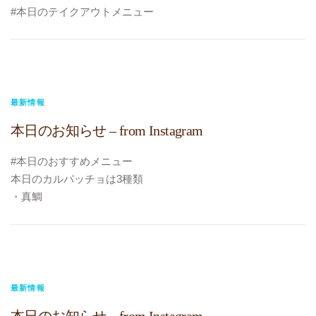
#本日のテイクアウトメニュー
パスタ 蝦夷鹿のボロネーゼ
に変更です
※本日豊洲市場がお休みのため仕入れができず、アサリが残
り少なくなってしまいました。
ランチメニューからは外してありますが、
最新情報
どーーーっしても！どうしてもアサリ！と言う方はひっそり
本日のお知らせ – from Instagram
お声がけください
出来る限り対応させていただきたく思います
#本日のおすすめメニュー
#TOKYO元気キャンペーン
本日のカルパッチョは3種類
#10%ポイント還元
・真鯛
#テイクアウト
・すずき
#お持ち帰り
・ホタテ
#ビストロヴェリテ
#TOKYO元気キャンペーン
#bistroverite
#10%ポイント還元
#江東区大島
#今日のカルパッチョ
最新情報
#大島フレンチ
#今日のおじゃま虫
本日のお知らせ – from Instagram